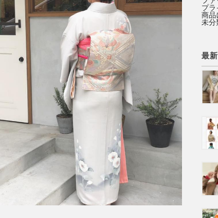
ファ
プラ
商品
未分
最